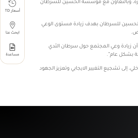
يم الحلول المصرفية المبتكرة، وبالتعاون مع مؤسسة الحسين للسرطان

أسعار TD

كز الحسين للسرطان بهدف زيادة مستوى الوعي
ض.
ابحث عنا

ى أن زيادة وعي المجتمع حول سرطان الثدي
مساعدة
ة بشكل عام”.
عد إحدى أهم مبادرات المسؤولية الاجتماعية لـ INVESTBANKعلى النطاق الداخلي، إلى تشجيع التغيير الايجابي وتعزيز الجهود