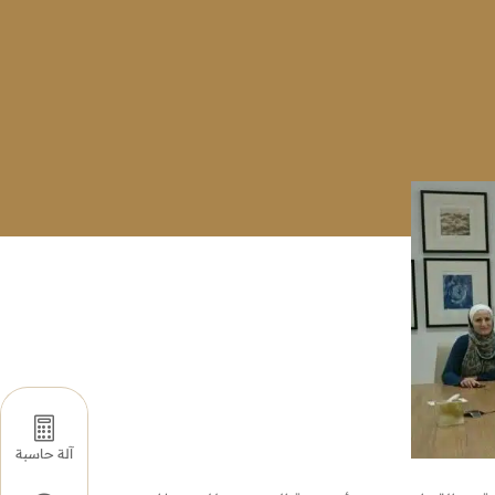

آلة حاسبة