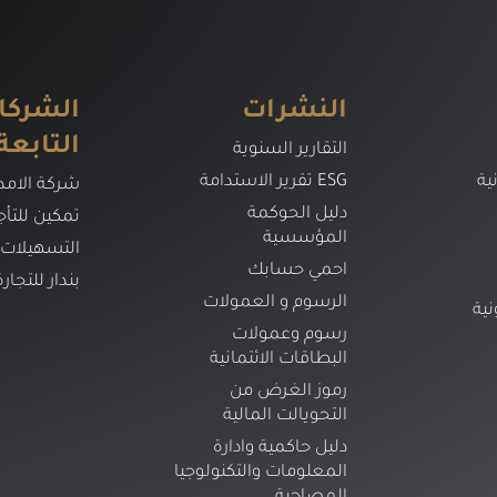
النشرات
الشركا
التابعة
التقارير السنوية
ية
تقرير الاستدامة ESG
شركة الامدا
دليل الحوكمة
تمكين للتأج
المؤسسية
التسهيلات
احمي حسابك
بندار للتجار
الرسوم و العمولات
نية
رسوم وعمولات
البطاقات الائتمانية
رموز الغرض من
التحويالت المالية
دليل حاكمية وادارة
المعلومات والتكنولوجيا