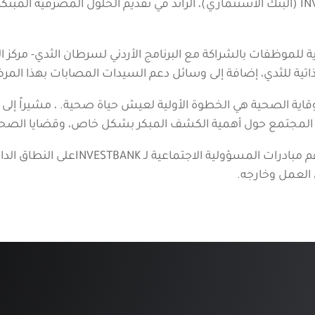
كجزء من مبادرة “صار لازم نتغيّر!”، أجرى INVESTBANK (البنك الاستثماري)، الرائد في تقد
وية للموظفات بالشراكة مع البرنامج الأردني لسرطان الثدي- مر
ذاتية للثدي، إضافة إلى وسائل دعم السيدات المصابات بهذا المر
لوقاية الصحية هي الخطوة الأولية لعيش حياة صحية. ، مشيراً إل
دى المجتمع حول أهمية الكشف المبكر بشكل خاص، وقضايا الصح
وتهدف مبادرة “صار لازم نتغير!”، والتي ت
ن العمل وخارجه.