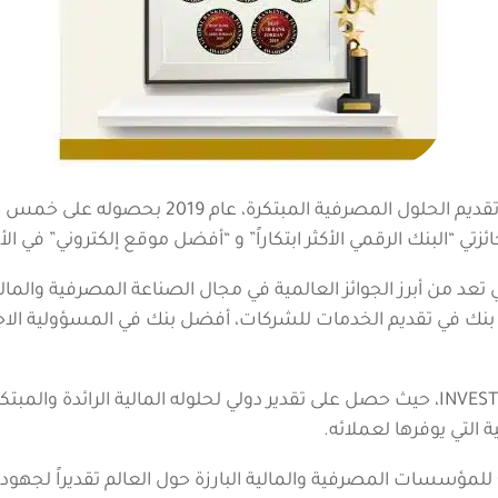
اختتمINVESTBANK ، (البنك الاستثماري) الرائد في 
بنك في تقديم الخدمات للشركات، أفضل بنك في المسؤولية الاج
ويعتبر العام 2019، نقطة مضيئة في مسيرة INVESTBANK، حيث حصل على تقدير دولي لحلوله 
 التي يوفرها لعملائه.
وتمنح جوائز ““Global Banking & Finance Awards للمؤسسات المصرفية والمالية البارزة حول ا