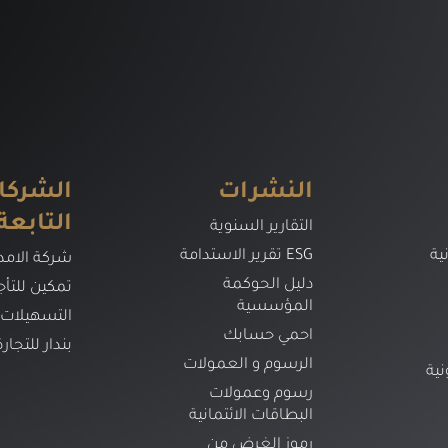
النشرات
الشركا
التابعة
التقارير السنوية
ية
تقرير الاستدامة ESG
شركة الامدا
دليل الحوكمة
تمكين للتأج
المؤسسية
التسهيلات
احمي حسابك
بندار للتجار
الرسوم و العمولات
نية
رسوم وعمولات
البطاقات الائتمانية
رموز الغرض من