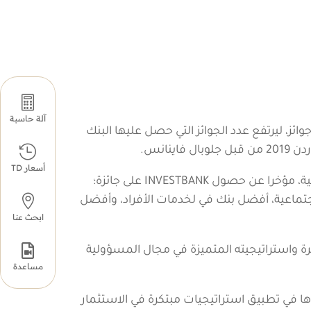

آلة حاسبة
تقديم الحلول المصرفية المبتكرة، عام 2019 بحصوله على خمس جوائز، ليرتفع عدد الجوائز التي حصل عليها البنك

أسعار TD
وأعلنت ” Global Banking & Finance Awards ” التي تعد من أبرز الجوائز العالمية في مجال الصناعة المصرفية والمالية، مؤخرا عن حصول INVESTBANK على جائزة؛

تماعية، أفضل بنك في لخدمات الأفراد، وأفضل
ابحث عنا

المالية الرائدة والمبتكرة واستراتيجيته المتميزة في مجال المسؤولية
مساعدة
لعالم تقديراً لجهودها في تطبيق استراتيجيات مبتكرة في الاستثمار