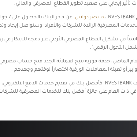
تأثير إيجابي على صعيد تطوير القطاع المصرفي والمالي.
،
منتصر دوَاس
وفير الخدمات المصرفية الرائدة للشركات والأفراد، وسنواصل إيجاد و
لعب INVESTBANK دوراً أساسياً في تشكيل القطاع المصرفي الأردني عبر دمجه للا
شمل التحول الرقمي”.
سابق من العام الماضي، خدمة فورية تتيح لعملائه الجدد فتح حساب م
بير أو تعبئة المعاملات الورقية اختصاراً لوقتهم وجهدهم .
وفي عام 2018 ، اعلنت “جلوبال فاينانس”عن تصنيف INVESTBANK كأفضل بنك في تقديم 
ل في ذات العام على جائزة أفضل بنك للخدمات المصرفية للشركات