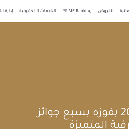
انية
القروض
PRIME Banking
الخدمات الإلكترونية
إدارة ال
INVESTBANK يتوج 2019 بفوزه بسبع جوائز
فية المتميزة