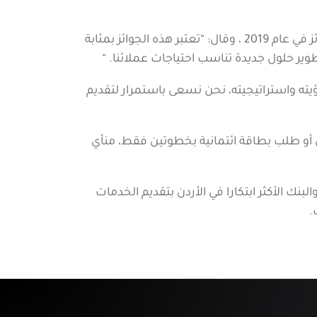
، عن فخر البنك بالحصول على 7 جوائز في عام 2019 ، وقال: “تعتبر هذه الجوائز بمثابة
تطوير حلول جديدة تناسب احتياجات عملائنا. “
بتكار في رؤيته واستراتيجيته، نحن نسعى باستمرار لتقديم
صرفي أو طلب بطاقة ائتمانية بخطوتين فقط، منأي
خدمات الدفع الالكتروني، والبنك الأكثر ابتكارا في الأردن بتقديم الخدمات
.