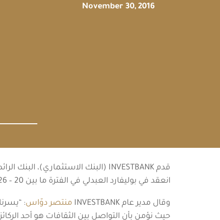
November 30, 2016
قدم INVESTBANK (البنك الاستثماري)،
انعقد في بوليفارد العبدلي في الفترة ما بين 20 – 26 تشرين الثاني إلى جانب عدد من المواقع البارزة في عمّان.
وقال مدير عام INVESTBANK
منتصر دوّاس
: “يسرنا
حيث نؤمن بأن التواصل بين الثقافات هو أحد الركائ