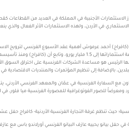
رز الاستثمارات الأجنبية في المملكة في العديد من القطاعات ك
تثماري في الأردن، ولهذه الاستثمارات الأثر الفعال والذي ينعك
ية (كافراج) أحمد عرموش أهمية عقد الأسبوع الفرنسي لترويج الا
دفها الرئيس هو مساعدة الشركات الفرنسية على اختراق السوق ال
 البلدين، بالإضافة إلى تنظيم المؤتمرات والمنتديات الاقتصادية ف
اون مع السفارة الفرنسية في عمّان والمعهد الفرنسي الأردني، 
رد ومعرضاً للصور الفوتوغرافية للمصورة الفرنسية ميا فلور، في 
ية؛ حيث تنظم غرفة التجارة الفرنسية الأردنية- كافراج حفل عش
فل بيانو يحييه عازف البيانو الفرنسي أورلاندو باس مع عازفة ال