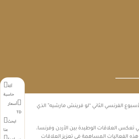

آلة
حاسبة

أسعار
سية للأسبوع الفرنسي الثاني “لو فرينش مارشيه” الذي
TD

ابحث
لتي تعكس العلاقات الوطيدة بين الأردن وفرنسا،
عنا

ل هذه الفعاليات المساهمة في تعزيز العلاقات
مساعدة