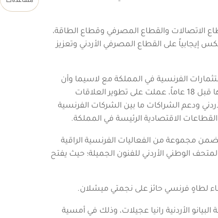
قطاع الاتصالات والقطاع المصرفي وقطاع الطاقة،
س إيجابياً على القطاع المصرفي الأردني وتعزيز
ستثمارات الفرنسية في المملكة مع لاسيما وأن
فرنسا هي الدولة غير العربية الوحيدة التي تصل قيمة استثماراتها إلى 1.5 مليار يورو، وتابع أن (كافراج) ومنذ تأسيسها قبل 18 عاماً، عملت على تطوير العلاقات
أردني ودعم الشراكات ما بين الشركات الفرنسية
ي القطاعات الاقتصادية الرئيسة في المملكة.
يتضمن مجموعة من الفعاليات الفرنسية الراقية
المتحف الوطني الأردني للفنون الجميلة؛ حيث يفتح
اء لطاهٍ فرنسي حائز على نجمتي ميشلان.
بيانو الأردنية رانيا عجيلات، وذلك في أمسية