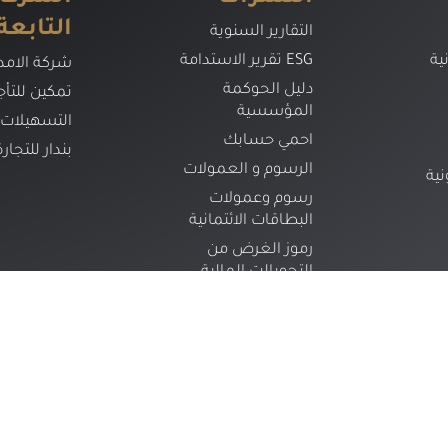
التابعة
التقارير السنوية
ية
تقرير الاستدامة ESG
شركة الامدا
دليل الحوكمة
تمكين للتأج
المؤسسية
التسهيلات
احمي حسابك
بندار للتجار
الرسوم و العمولات
نية
رسوم وعمولات
البطاقات الائتمانية
رموز الغرض من
التحويالت المالية
دليل حاكمية وادارة
المعلومات والتكنولوجيا
المصاحبة
إرشادات أمن المعلومات
دليل التوعية في الاحتلال
المالي الصادر عن البنك
المركزي