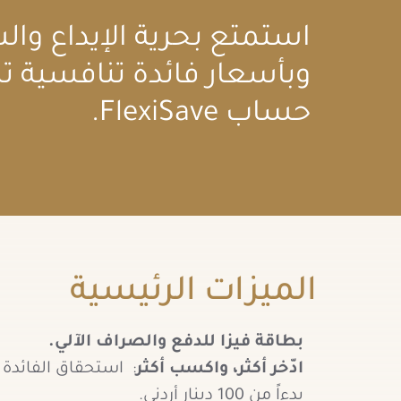
استمتع بحرية الإيداع و
حساب FlexiSave.
الميزات الرئيسية
بطاقة فيزا للدفع والصراف الآلي.
ادّخر أكثر، واكسب أكثر
: استحقاق الفائدة 
بدءاً من 100 دينار أردني.