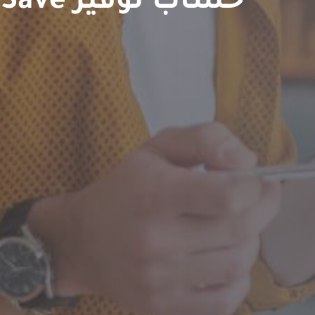
حساب توفير FlexiSave