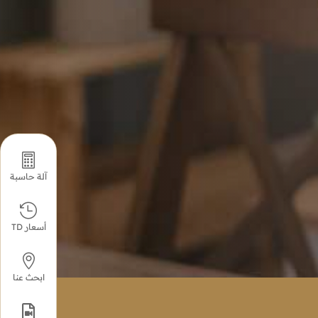

آلة حاسبة

أسعار TD

ابحث عنا
