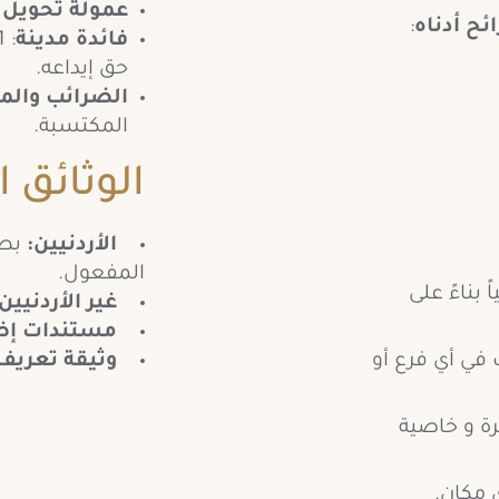
عمولة تحويل ا
ئح أدناه
:
فائدة مدينة
حق إيداعه.
الضرائب والم
المكتسبة.
الوثائق 
الأردنيين:
بطا
المفعول.
 بناءً على
غير الأردنيين
مستندات إض
ي أي فرع أو
وثيقة تعريف
رة و خاصية
 مكان.