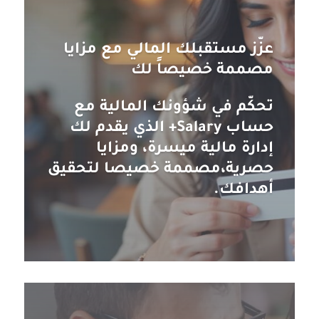
عزّز مستقبلك المالي مع مزايا
مصممة خصيصاً لك
تحكّم في شؤونك المالية مع
حساب Salary+ الذي يقدم لك
إدارة مالية ميسرة، ومزايا
حصرية،مصممة خصيصا لتحقيق
أهدافك.