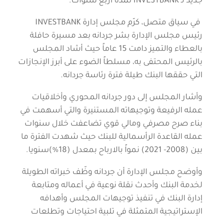
جديد لـ INVESTBANK لمدة أربع سنوات.
في سياق متصل، كرّم مجلس إدارة INVESTBANK
رئيس مجلس الإدارة بشر جردانه بعد مسيرة حافلة
بالعطاء والتميز دامت 15 عاماً حيث أشاد المجلس
بالرئيس المحتفى به، مسلطاً الضوء على أبرز الإنجازات
التي حققها البنك طيلة فترة رئاسة جردانه.
وأشار المجلس إلى دور جردانه المحوري وأخلاقيات
عمله الرفيعة وتوجيهاته المستنيرة والتي أسهمت في
بناء صرح مصرفي ومالي قوي تضاعفت خلال سنوات
عمله القاعدة الرأسمالية للبنك حيث شهدت الفترة ما
بين (2008- 2021) نمواً بالارباح بمعدل (18%)سنويا.
وأوضح مجلس الإدارة أن جردانه وظّف خبراته الطويلة
لخدمة البنك وأحدث نقلة نوعية في أعماله ومتابعة
إدارة البنك في تنفيذ توجيهات المجلس وأهدافه
الإستراتيجية المتمثلة في تلبية احتياجات وتطلعات