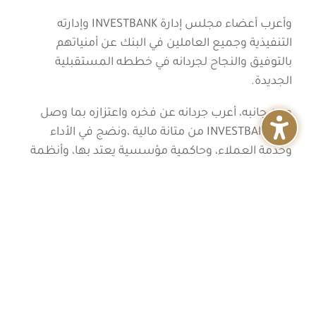
وأعرب أعضاء مجلس إدارة INVESTBANK وإدارته
التنفيذية وجميع العاملين في البنك عن أمنياتهم
بالتوفيق والنجاح لجردانه في خططه المستقبلية
الجديدة.
ومن جانبه، أعرب جردانه عن فخره واعتزازه بما وصل
اليه INVESTBANK من متانة مالية ،ونضج في الأداء
وخدمة العملاء، وحاكمية مؤسسية يعتد بها، وأنظمة
ضبط ورقابة وفق افضل الممارسات، وادارة تنفيذية
متميزة بأدائها ومتمسكة بالقيم والثقافة المؤسسية
الراسخة. و تقدم جردانه بالشكر الى البنك المركزي
الأردني و جهازه ومحافظيه ونوابهم السابقين
والحاليين، على شراكاتهم الحقيقية خلال السنوات
الماضية. كما شكر المجلس وكبار المساهمين في
البنك وتمنى لمجلس الادارة الجديد ولرئيسه السيد
فهمي أبو خضرا التوفيق والسداد.