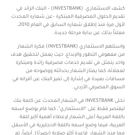
كشف الاستثماري (INVESTBANK) – البنك الرائد في
تقديم الحلول المصرفية المبتكرة –عن شعاره المحدث
لأول مرة منذ إطلاق شعاره السابق في العام 2010،
معلناً بذلك عن بداية مرحلة جديدة.
واستلهم الاستثماري (INVESTBANK) فكرة الشعار
من مفهومي التطور والإبداع، حيث يعمل لتحقيق هدف
واحد يتمثل في تقديم خدمات مصرفية رائدة ومبتكرة
لعملائه، كما يمتاز الشعار بحداثته ووضوحه من
مسافات بعيدة في إشارة إلى تميز البنك عن أقرانه في
السوق المصرفي الأردني.
تخلى INVESTBANK في الشعار المحدث عن كلمة بنك
ليقتصر فقط على “الاستثماري”، كما قام بوضع اسمه
باللغة العربية أعلى الشعار لإعطاء أهمية أكبر للغة
العربية، فيما وضع اسمه باللغة الانجليزية في الأسفل
مما منح الشعار قاعدة أكثر صلابة (بصريًا). أيضاً، تم