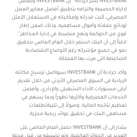
NVESTBANK بشر جردانه:” إن INVESTBANK وبفضل
إدارته الحصيفة والتزامه بتطبيق أفضل معايير العمل
المصرفي، أثبت قدراته وإمكانياته في الاستغلال الأمثل
لودائع عملائه وأموال مساهميه، وذلك ضمن إطار
قوي من الحوكمة ونهج منضبط في إدارة المخاطر”،
لافتاً إلى أن البنك استمر خلال العام الماضي بتحقيق
نمو في جميع مؤشراته رغم الأوضاع الاقتصادية
الضاغطة التي مرت بها المملكة.
وأكد جرادنة أن INVESTBANK سيواصل ترسيخ مكانته
الريادية في السوق المصرفي الأردني من خلال تقديم
أرقى مستويات الأداء التشغيلي والإداري، وأفضل
الخدمات المصرفية وأكثرها تطوراً وبما يسهم في
تعظيم نتائجه المالية، وصولاً إلى تلبيةتطلعات
مساهمي البنك في تحقيق عوائد ربحية مجزية.
يشار إلى أن INVESTBANK حصل العام الماضي على
العديد من الجوائز العالمية، وتم تصنيفه من قبل مجلة