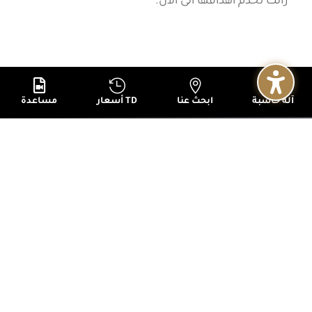
زالت تخدم اهدافها الى الان.




آلة حاسبة
ابحث عنا
أسعار TD
مساعدة
+
عن البنك
+
الخدمات
+
النشرات