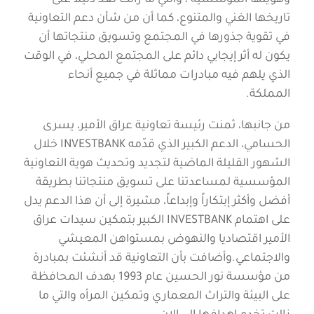
وهويتها المؤسسية ، والتي ما زالت تعد دليلا على
تاريخها الغني والمتنوع، كما أن من شأن دعم التعاونية
في تقوية جذورها في المجتمع وتسويق منتجاتها أن
يكون له أثر إيجابي دائم على المجتمع المحلي، في الوقت
الذي يلهم فيه مبادرات مماثلة في جميع أنحاء
المملكة.
من جانبها، ثمنت رئيسة تعاونية عراق الأمير، يسرى
الحسامي، الدعم الكبير الذي قدّمه INVESTBANK خلال
الشهور القليلة الماضية لتجديد وتحديث هوية التعاونية
المؤسسية لمساعدتنا على تسويق منتجاتنا بطريقة
أفضل وأكثر إبتكاراً وإبداعاً، مشيرة إلى أن هذا الدعم يدل
على اهتمام INVESTBANK الكبير بتمكين سيدات عراق
الأمير اقتصاديا والنهوض بمستواهن المعيشي
والاجتماعي.وأضافت بأن التعاونية قد أنشئت بمبادرة
من مؤسسة نور الحسين عام 1993 بهدف المحافظة
على البيئة والتراث المعماري وتمكين المرأه والتي ما