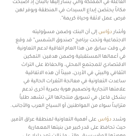
الفاعلة في المملكة والتي يُشار إليها بالبنان إذ أصبحت
مكاناً يحتضن إبداع السيدات في المنطقة ويوفر لهن
فرص عمل لائقة وحياة كريمة”.
وأشار
دوّاس
إلى أن البنك وضمن مسؤوليته
الاجتماعية وتحت برنامج “صندوق الشمس” قد وقع
في وقت سابق من هذا العام اتفاقية لدعم التعاونية
في أعمالها المستقبلية وضمن هدفين: التمكين
الاقتصادي للمجتمع المحلي، والحفاظ على التراث
الثقافي والبيئي في الأردن، مبيناً أن هذه الاتفاقية
ساعدت التعاونية في معالجة الثغرات الحالية في
علامتها التجارية وتصميم هوية بصرية أخرى تدعم
بشكل فاعل في تسويق منتجاتها التي تشهد طلباً
متزايداً سواء من المواطنين أو السياح العرب والأجانب.
وشدد
دوّاس
على أهمية التعاونية لمنطقة عراق الأمير،
حيث تحافظ على قدر كبير من بنيتها المعمارية