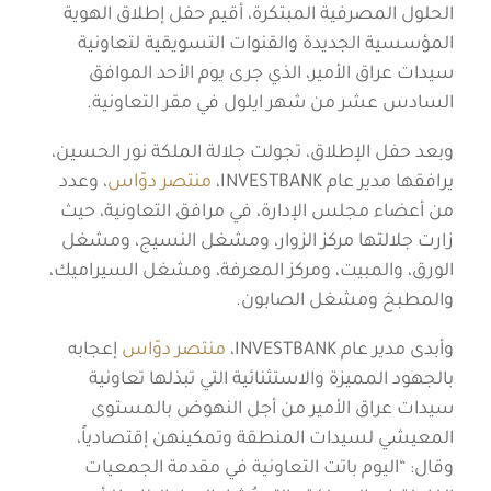
الحلول المصرفية المبتكرة، أقيم حفل إطلاق الهوية
المؤسسية الجديدة والقنوات التسويقية لتعاونية
سيدات عراق الأمير، الذي جرى يوم الأحد الموافق
السادس عشر من شهر ايلول في مقر التعاونية.
وبعد حفل الإطلاق، تجولت جلالة الملكة نور الحسين،
يرافقها مدير عام INVESTBANK،
منتصر دوّاس
، وعدد
من أعضاء مجلس الإدارة، في مرافق التعاونية، حيث
زارت جلالتها مركز الزوار، ومشغل النسيج، ومشغل
الورق، والمبيت، ومركز المعرفة، ومشغل السيراميك،
والمطبخ ومشغل الصابون.
وأبدى مدير عام INVESTBANK،
منتصر دوّاس
إعجابه
بالجهود المميزة والاستثنائية التي تبذلها تعاونية
سيدات عراق الأمير من أجل النهوض بالمستوى
المعيشي لسيدات المنطقة وتمكينهن إقتصادياً،
وقال: “اليوم باتت التعاونية في مقدمة الجمعيات