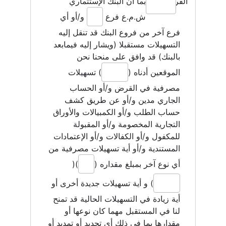
الفرع:
بما أن البنك الإستثماري
ش.م.ع فرع
و/أو أي
فرع آخر من فروع البنك قد تنقل إليه
التسهيلات مستقبلا (ويشار إليه فيمابعد
بالبنك) قد وافق على منحنا نحن
الموقعين أدناه (
) تسهيلات
مصرفية في القرض و/أو الحساب
الجاري مدين و/أو عن طريق كشف
حساب الطلب و/أو الكمبيالات والأوراق
التجارية المخصومة و/أو المقبولة
للمكفول و/أو الكفالات و/أو الإعتمادات
المستندية و/أو أية تسهيلات مصرفية من
أي نوع آخر بمبلغ مقداره (
)(
) و أية تسهيلات جديدة أخرى أو
أية زيادة في التسهيلات الحالية قد تمنح
لنا في المستقبل مهما كان نوعها أو
مقدارها بما في ذلك أي تجديد أو تمديد أو