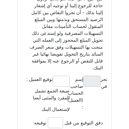
حاجة للرجوع إلينا أو توجيه أي إشعار
إلينا بذلك - أن تجروا التقاص بين كامل
الرصيد المستحق وبذمتها وبين المبلغ
المنقول لحساب التأمينات مقابل
التسهيلات المصرفية ولو إستدعى ذلك
تحويل المبلغ المحجوز إلى العمله التي
منحت بها التسهيلات وفق سعر الصرف
السائد بتاريخ التحويل تفويضا نهائيا غير
قابل للنقض أو الرجوع عنه إلا بموافقة
البنك.
تحريرا
إسم
توقيع العميل :
في
صاحب
صيغة الجمع تشمل
الحساب
المفرد والمثنى أيضا
(العميل)
:
لإستعمال البنك
دقق التوقيع من قبل
توقيعه: