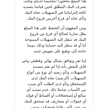
هذا المبلغ محجوزا /محتبسا لديكم وتحت
تصرف البنك المطلق لحين قيامنا بتسديد
كافة إلتزاماتنا في التسهيلات تجاه البنك
و/أي تجاه أي فرع آخرمن فروع البنك.
ومن المفهوم أن التحفظ على هذا المبلغ
يظل ساريا لصالح أي فرع من فروع
البنك قد تنتقل إليه التسهيلات الممنوحة
لنا أو قد ينتقل إليه حسابنا وذلك دونما
حاجة إلى توقيع على تفويض جديد.
إننا نقر ونوافق بشكل نهائي وقطعي وغير
قابل للنقض بأنه إذا لم نقم بتسديد
التسهيلات و/أو رصيد أي نوع من أنواع
التسهيلات (الرصيد) تجاه البنك لدى
الإستحقاق و/أو لدى الطلب لأي سبب
من الأسباب شاملا ذلك عدم تسديد أي
مبالغ أو إستحقاقات أو أقساط أو فوائد
أو عمولات أو مصاريف قد تستحق للبنك
من حين لآخر، فإننا نفوضكم- ودون